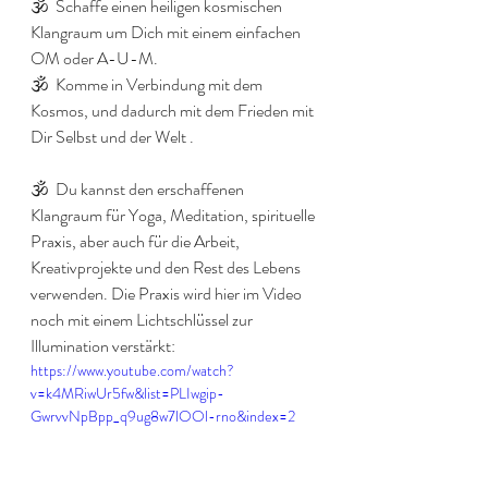
🕉️  Schaffe einen heiligen kosmischen 
Klangraum um Dich mit einem einfachen 
OM oder A-U-M. 
🕉️  Komme in Verbindung mit dem 
Kosmos, und dadurch mit dem Frieden mit 
Dir Selbst und der Welt . 
🕉️  Du kannst den erschaffenen 
Klangraum für Yoga, Meditation, spirituelle 
Praxis, aber auch für die Arbeit, 
Kreativprojekte und den Rest des Lebens 
verwenden. Die Praxis wird hier im Video 
noch mit einem Lichtschlüssel zur 
Illumination verstärkt:
https://www.youtube.com/watch?
v=k4MRiwUr5fw&list=PLIwgip-
GwrvvNpBpp_q9ug8w7lOOl-rno&index=2