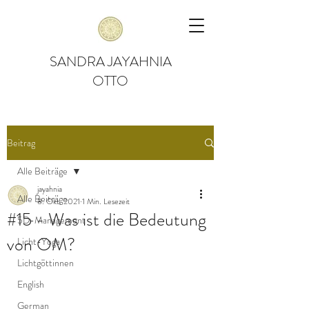
SANDRA JAYAHNIA
OTTO
Beitrag
Alle Beiträge
jayahnia
Alle Beiträge
8. Okt. 2021
1 Min. Lesezeit
#15 - Was ist die Bedeutung
5D-Management
von OM?
Licht-Yoga
Lichtgöttinnen
English
German