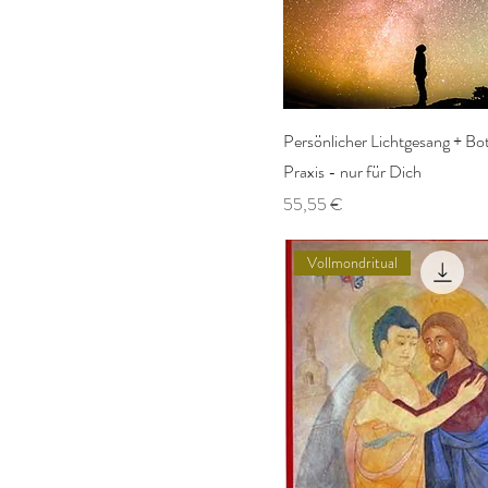
Persönlicher Lichtgesang + Bo
Praxis - nur für Dich
Preis
55,55 €
Vollmondritual