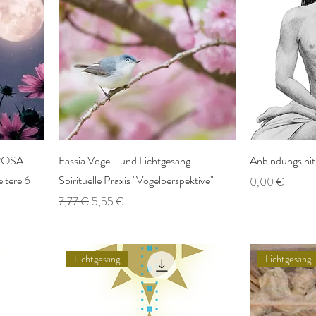
 ROSA -
Fassia Vogel- und Lichtgesang -
Anbindungsiniti
itere 6
Spirituelle Praxis "Vogelperspektive"
Preis
0,00 €
Standardpreis
Sale-Preis
7,77 €
5,55 €
Lichtgesang
Lichtgesang