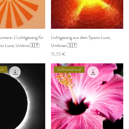
Kumara-) Lichtgesang für
Lichtgesang aus dem Spazio Luce,
zio Luce, Umbria 🇮🇹
Umbrien 🇮🇹
eis
Preis
15,55 €
in
Vollmondritual