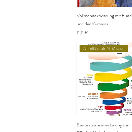
Vollmondaktivierung mit Budd
und den Kumaras
Preis
11,11 €
All-EINS-SEIN-Mission
Bewusstseinserweiterung zum