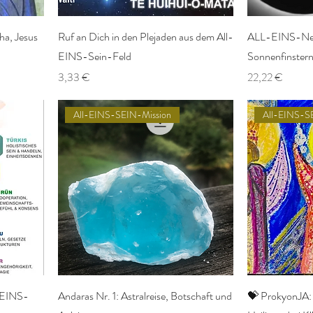
ha, Jesus
Ruf an Dich in den Plejaden aus dem All-
ALL-EINS-Neu
EINS-Sein-Feld
Sonnenfinstern
Preis
Preis
3,33 €
22,22 €
All-EINS-SEIN-Mission
All-EINS-S
 EINS-
Andaras Nr. 1: Astralreise, Botschaft und
💝 ProkyonJA: