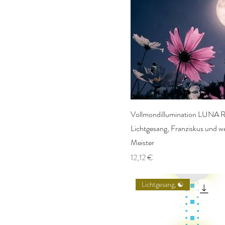
Vollmondillumination LUNA
Lichtgesang, Franziskus und we
Meister
Preis
12,12 €
Lichtgesang, ☯️