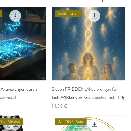
Lichtmission
: Aktivierungen durch
Sieben FRIEDENsAktivierungen für
tkristall
LichtWIRker vom Galaktischen Schiff 🛸
Preis
111,00 €
EIN-Mission
All-EINS-Sein