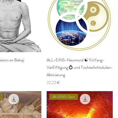
ation an Babaji
ALL-EINS-Neumond ☯️ YinYang-
VerEINigung 💍 und Tochterlichtsäulen-
Aktivierung
Preis
22,22 €
All-EINS-Sein