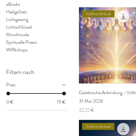
eBooks
HeiligeSets
Vollmondritual
Lichtgesang
Lichtschlüssel
Mondrituale
Spirituelle Praxis
WIRkshops
Filtern nach
Preis
Galaktische Anbindung - Vol
31.Mai 2026
0 €
111 €
Preis
22,22 €
Vollmondritual