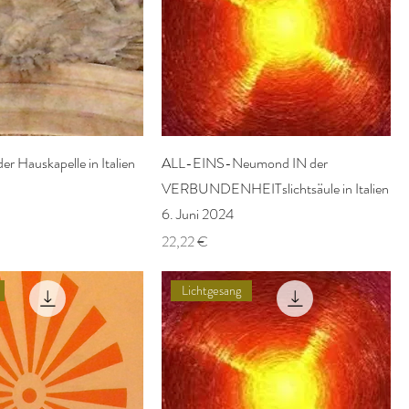
der Hauskapelle in Italien
ALL-EINS-Neumond IN der
VERBUNDENHEITslichtsäule in Italien
eis
6. Juni 2024
Preis
22,22 €
Lichtgesang