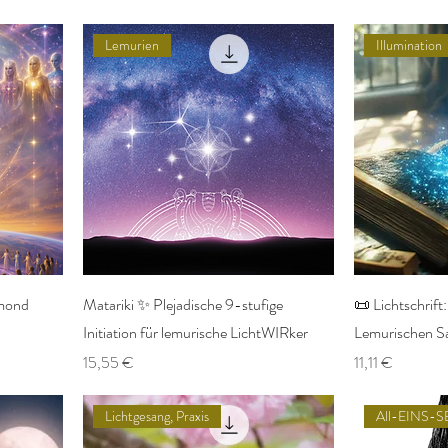
Lemurien
Illumination
lmond
Matariki ✨ Plejadische 9-stufige
📜 Lichtschrift
Initiation für lemurische LichtWIRker
Lemurischen Saa
Preis
Preis
15,55 €
11,11 €
Lichtgesang, Praxis
All-EINS-S