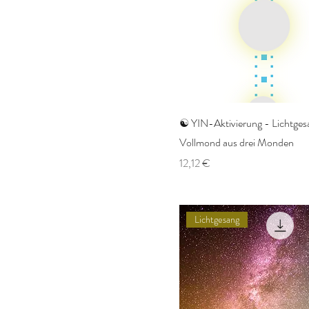
☯️ YIN-Aktivierung - Lichtge
Vollmond aus drei Monden
Preis
12,12 €
Lichtgesang