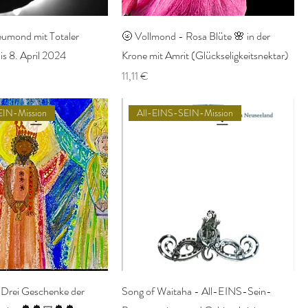
mond mit Totaler
🌝 Vollmond - Rosa Blüte 🌸 in der
is 8. April 2024
Krone mit Amrit (Glückseligkeitsnektar)
Preis
11,11 €
EIN-Mission
All-EINS-SEIN-Mission
 Drei Geschenke der
Song of Waitaha - All-EINS-Sein-