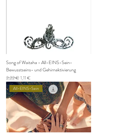
Song of Waitaha - All-EINS-Sein-
Bewusstseins- und Gehirnaktivierung
Standardpreis
Sale-Preis
2,22 €
1,11 €
All-EINS-Sein