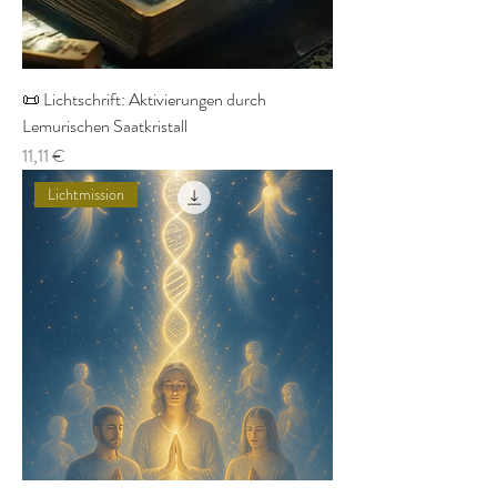
📜 Lichtschrift: Aktivierungen durch
Lemurischen Saatkristall
Preis
11,11 €
Lichtmission