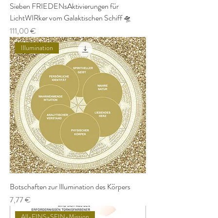
Sieben FRIEDENsAktivierungen für
LichtWIRker vom Galaktischen Schiff 🛸
Preis
111,00 €
Illumination
Botschaften zur Illumination des Körpers
Preis
7,77 €
All-EINS-SEIN-Mission