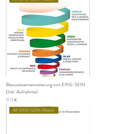
Bewusstseinserweiterung zum EINS-SEIN
(Inkl. Aufnahme)
Preis
11,11 €
All-EINS-SEIN-Mission