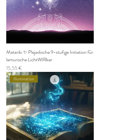
Matariki ✨ Plejadische 9-stufige Initiation für
lemurische LichtWIRker
Preis
15,55 €
Illumination