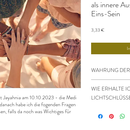
als innere Au
Eins-Sein
Preis
3,33 €
I
WAHRUNG DER 
Wir bitten Dich, dass Du
WIE ERHALTE I
ethische Integrität dies
Du keine Dateien, Zoom
t Jayahnia am 10.10.2023 - die Medi
LICHTSCHLÜSS
teilst, sondern andere 
- danach habe ich die fogenden Fragen
(Webseite, Youtube-Kana
Dieses Produkt ist ein d
en, falls da noch was Wichtiges für
energetisch durch Jayah
sowohl einer Audio-Dat
jedes Wesen gehalten is
Medi/Botschaft sowie 
Auch Energieausgleiche
Niederschrift der Medi.