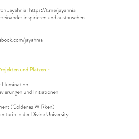
on Jayahnia: https://t.me/jayahnia
tereinander inspirieren und austauschen
cebook.com/jayahnia
Projekten und Plätzen -
 Illumination
ivierungen und Initiationen
ment (Goldenes WIRken)
ntorin in der Divine University