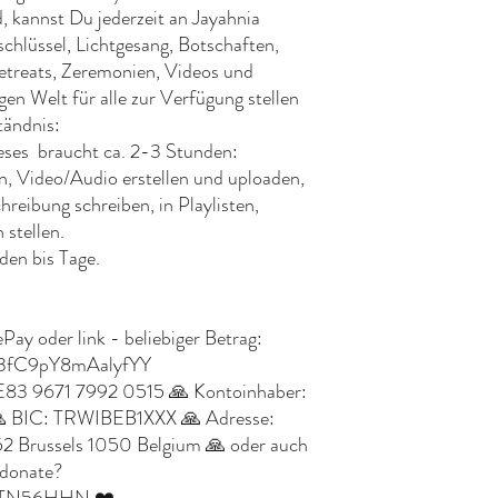
d, kannst Du jederzeit an Jayahnia
schlüssel, Lichtgesang, Botschaften,
treats, Zeremonien, Videos und
en Welt für alle zur Verfügung stellen
tändnis:
eses braucht ca. 2-3 Stunden:
n, Video/Audio erstellen und uploaden,
eibung schreiben, in Playlisten,
 stellen.
den bis Tage.
Pay oder link - beliebiger Betrag:
EU3fC9pY8mAalyfYY
E83 9671 7992 0515 🙏 Kontoinhaber:
 🙏 BIC: TRWIBEB1XXX 🙏 Adresse:
2 Brussels 1050 Belgium 🙏 oder auch
/donate?
QXTN56HHN ❤️