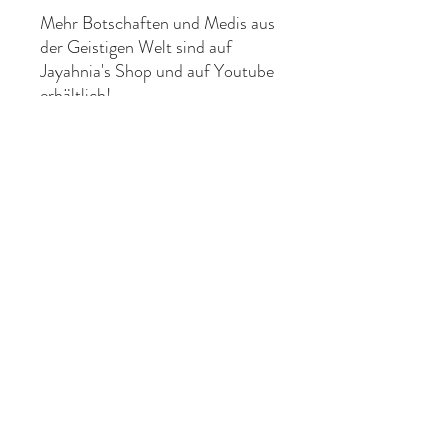
Mehr Botschaften und Medis aus
der Geistigen Welt sind auf
Jayahnia's Shop und auf Youtube
erhältlich!
Bleib gern verbunden durch
regelmässige Updates:
Kopiere diesen Link in Deinen
Internet-Browser:
https://www.jayahnia.com/#:~:
text=%C2%A0In-,Kontakt,-
bleiben oder
Telegram https://t.me/jayahnia
Youtube.com/jayahnia: Wenn
Du automatisch benachrichtigt
werden willst, dann aktiviere
die Glocke