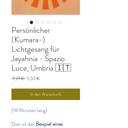
Persönlicher
(Kumara-)
Lichtgesang für
Jayahnia - Spazio
Luce, Umbria 🇮🇹
Standardpreis
Sale-
 7,77 € 
5,55 €
Preis
In den Warenkorb
(18 Minuten lang)
Dies ist das
Beispiel eines