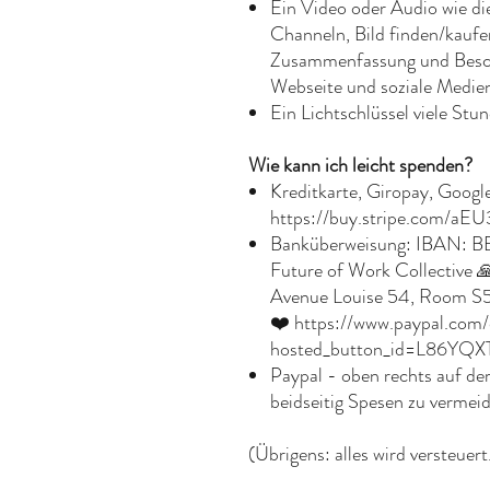
Ein Video oder Audio wie di
Channeln, Bild finden/kaufe
Zusammenfassung und Beschr
Webseite und soziale Medien
Ein Lichtschlüssel viele Stun
Wie kann ich leicht spenden?
Kreditkarte, Giropay, Google
https://buy.stripe.com/a
Banküberweisung: IBAN: B
Future of Work Collective
Avenue Louise 54, Room S5
❤️ https://www.paypal.com
hosted_button_id=L86Y
Paypal - oben rechts auf de
beidseitig Spesen zu vermei
(Übrigens: alles wird versteuert