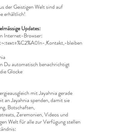
s der Geistigen Welt sind auf
 erhältlich!
gelmässige Updates:
en Internet-Browser:
#:~:text=%C2%A0In-,Kontakt,-bleiben
nia
n Du automatisch benachrichtigt
 die Glocke
rgieausgleich mit Jayahnia gerade
t an Jayahnia spenden, damit sie
ang, Botschaften,
treats, Zeremonien, Videos und
en Welt für alle zur Verfügung stellen
tändnis: