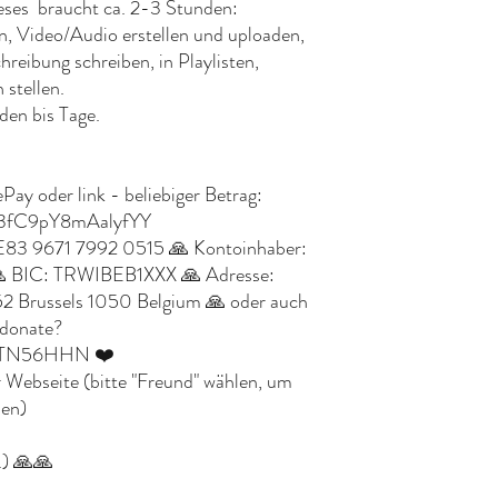
eses braucht ca. 2-3 Stunden:
n, Video/Audio erstellen und uploaden,
eibung schreiben, in Playlisten,
 stellen.
den bis Tage.
Pay oder link - beliebiger Betrag:
EU3fC9pY8mAalyfYY
E83 9671 7992 0515 🙏 Kontoinhaber:
 🙏 BIC: TRWIBEB1XXX 🙏 Adresse:
2 Brussels 1050 Belgium 🙏 oder auch
/donate?
QXTN56HHN ❤️
r Webseite (bitte "Freund" wählen, um
den)
.) 🙏🙏