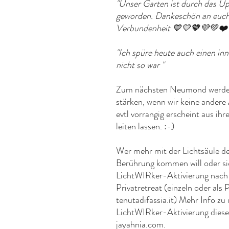
"Unser Garten ist durch das Upd
geworden. Dankeschön an euch 
Verbundenheit 💙💛🧡💜💚❤️
"Ich spüre heute auch einen inn
nicht so war "
Zum nächsten Neumond werden
stärken, wenn wir keine ander
evtl vorrangig erscheint aus ih
leiten lassen. :-)
Wer mehr mit der Lichtsäule der
Berührung kommen will oder si
LichtWIRker-Aktivierung nach I
Privatretreat (einzeln oder al
tenutadifassia.it) Mehr Info zu
LichtWIRker-Aktivierung dies
jayahnia.com.