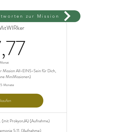
tworten zur Mission
MitWIRker
47,77€
,77
 Monat
r Mission All-EINS-Sein für Dich,
ne MiniMissionen)
r 5 Monate
 kaufen
. (mit ProkyonJA) (Aufnahme)
emonie 5.11. (Aufnahme)