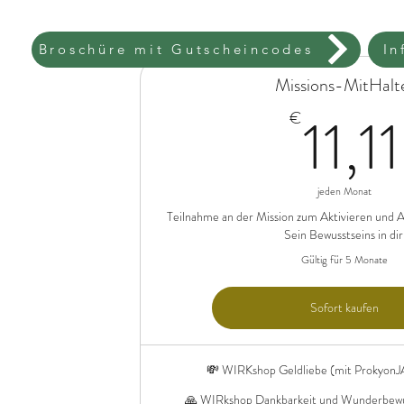
Broschüre mit Gutscheincodes
In
Missions-MitHalt
11,11
€
jeden Monat
Teilnahme an der Mission zum Aktivieren und A
Sein Bewusstseins in dir
Gültig für 5 Monate
Sofort kaufen
💸 WIRKshop Geldliebe (mit ProkyonJA
🙏 WIRkshop Dankbarkeit und Wunderbewuss