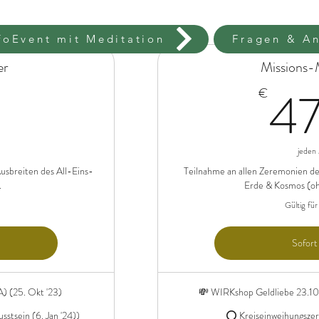
foEvent mit Meditation
Fragen & An
er
Missions-
11,11€
47
€
jeden
usbreiten des All-Eins-
Teilnahme an allen Zeremonien de
.
Erde & Kosmos (oh
Gültig fü
Sofort
) (25. Okt '23)
💸 WIRKshop Geldliebe 23.10
tsein (6. Jan '24))
⭕️ Kreiseinweihungszer