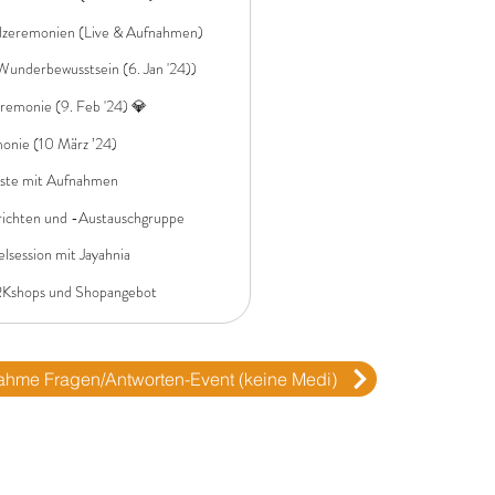
zeremonien (Live & Aufnahmen)
underbewusstsein (6. Jan '24))
monie (9. Feb '24) 💎
onie (10 März ’24)
iste mit Aufnahmen
ichten und -Austauschgruppe
lsession mit Jayahnia
RKshops und Shopangebot
ahme Fragen/Antworten-Event (keine Medi)