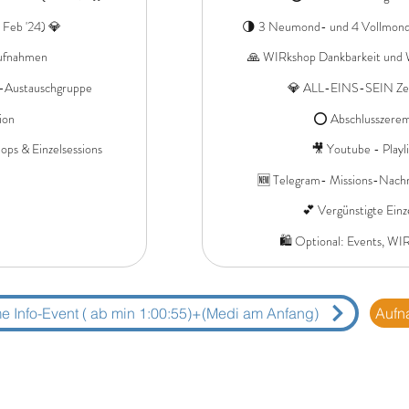
Feb '24) 💎
🌗 3 Neumond- und 4 Vollmond
Aufnahmen
🙏 WIRkshop Dankbarkeit und W
 -Austauschgruppe
💎 ALL-EINS-SEIN Zere
ion
⭕️ Abschlusszerem
ps & Einzelsessions
🎥 Youtube - Playl
🆕 Telegram- Missions-Nachr
💕 Vergünstigte Einze
🛍 Optional: Events, WI
 Info-Event ( ab min 1:00:55)+(Medi am Anfang)
Aufn