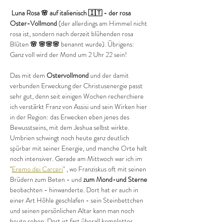
 Luna Rosa 🌸 auf italienisch 🇮🇹 - der rosa 
Oster-Vollmond
 (der allerdings am Himmel nicht 
rosa ist, sondern nach derzeit blühenden rosa 
Blüten 
🌸 🌸🌸🌸 
benannt wurde). Übrigens: 
Ganz voll wird der Mond um 2 Uhr 22 sein!
Das mit dem 
Ostervollmond
 und der damit 
verbunden Erweckung der Christusenergie passt 
sehr gut, denn seit einigen Wochen recherchiere 
ich verstärkt Franz von Assisi und sein Wirken hier 
in der Region: das Erwecken eben jenes des 
Bewusstseins, mit dem Jeshua selbst wirkte. 
Umbrien schwingt noch heute ganz deutlich 
spürbar mit seiner Energie, und manche Orte halt 
noch intensiver. Gerade am Mittwoch war ich im 
"
Eremo dei Carceri
" , wo Franziskus oft mit seinen 
Brüdern zum Beten - und 
zum Mond-und Sterne
beobachten - hinwanderte. Dort hat er auch in 
einer Art Höhle geschlafen - sein Steinbettchen 
und seinen persönlichen Altar kann man noch 
heute sehen. Dort ist fast überall komplettes 