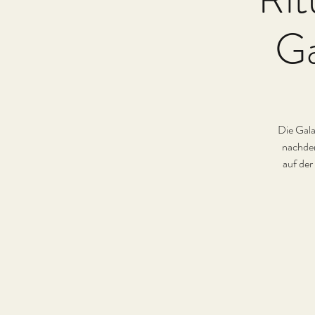
Ga
Die Galak
nachdem
auf der