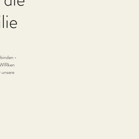
lie
erbinden -
s WIRken
r unsere