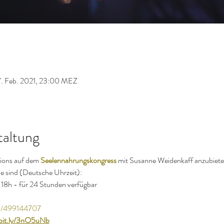
7. Feb. 2021, 23:00 MEZ
taltung
sions auf dem 
Seelennahrungskongress
mit Susanne Weidenkaff anzubiete
e sind (Deutsche Uhrzeit):
b 18h - für 24 Stunden verfügbar
om/499144707
/bit.ly/3nO5uNb