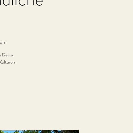
oom
e Deine
Kulturen