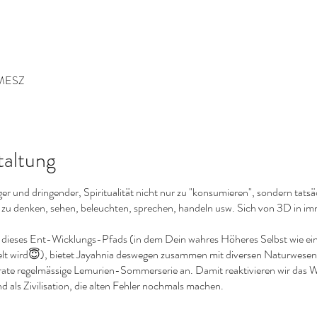
 MESZ
taltung
er und dringender, Spiritualität nicht nur zu "konsumieren", sondern tat
e zu denken, sehen, beleuchten, sprechen, handeln usw. Sich von 3D in 
 dieses Ent-Wicklungs-Pfads (in dem Dein wahres Höheres Selbst wie e
lt wird😇), bietet Jayahnia deswegen zusammen mit diversen Naturwese
arate regelmässige Lemurien-Sommerserie an. Damit reaktivieren wir das Wi
d als Zivilisation, die alten Fehler nochmals machen.