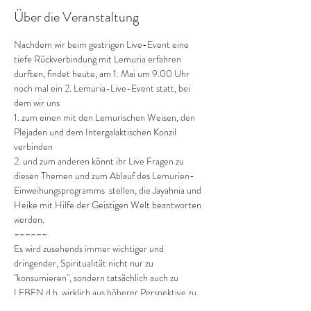
Über die Veranstaltung
Nachdem wir beim gestrigen Live-Event eine 
tiefe Rückverbindung mit Lemuria erfahren 
durften, findet heute, am 1. Mai um 9.00 Uhr 
noch mal ein 2. Lemuria-Live-Event statt, bei 
dem wir uns 
1. zum einen mit den Lemurischen Weisen, den 
Plejaden und dem Intergalaktischen Konzil 
verbinden
2. und zum anderen könnt ihr Live Fragen zu 
diesen Themen und zum Ablauf des Lemurien-
Einweihungsprogramms  stellen, die Jayahnia und 
Heike mit Hilfe der Geistigen Welt beantworten 
werden.
~~~~~~
Es wird zusehends immer wichtiger und 
dringender, Spiritualität nicht nur zu 
"konsumieren", sondern tatsächlich auch zu 
LEBEN d.h. wirklich aus höherer Perspektive zu 
denken, sehen, beleuchten, sprechen, handeln 