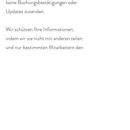
keine Buchungsbestätigungen oder
Updates zusenden.
Wir schützen Ihre Informationen,
indem wir sie nicht mit anderen teilen
und nur bestimmten Mitarbeitern den
Zugriff darauf gestatten.
Sie haben das Recht, eine Kopie aller
persönlichen Informationen, die wir
über Sie haben, anzufordern, und Sie
können verlangen, dass sie korrigiert
werden, wenn Sie denken, dass sie
falsch sind. Wenn Sie eine Kopie Ihrer
Informationen erhalten möchten oder