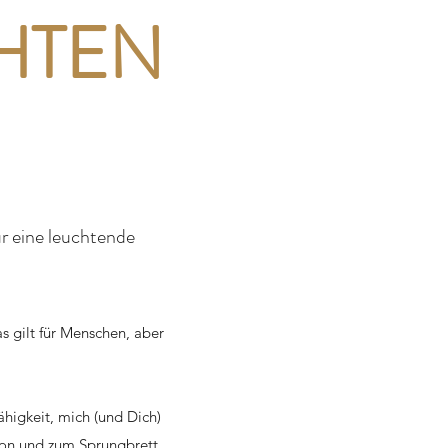
HTEN
r eine leuchtende
s gilt für Menschen, aber
ähigkeit, mich (und Dich)
ion und zum Sprungbrett