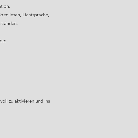
ation.
ren lesen, Lichtsprache,
Zuständen.
abe:
oll zu aktivieren und ins