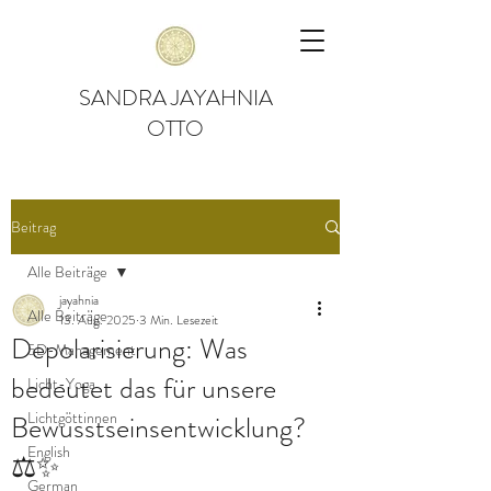
SANDRA JAYAHNIA
OTTO
Beitrag
Alle Beiträge
jayahnia
Alle Beiträge
13. Aug. 2025
3 Min. Lesezeit
Depolarisierung: Was
5D-Management
bedeutet das für unsere
Licht-Yoga
Lichtgöttinnen
Bewusstseinsentwicklung?
English
⚖️✨
German