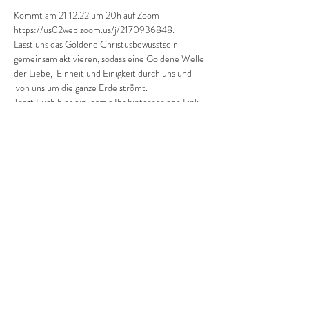
Kommt am 21.12.22 um 20h auf Zoom 
https://us02web.zoom.us/j/2170936848. 
Lasst uns das Goldene Christusbewusstsein 
gemeinsam aktivieren, sodass eine Goldene Welle 
der Liebe,  Einheit und Einigkeit durch uns und 
 von uns um die ganze Erde strömt.
Tragt Euch hier ein, damit Ihr hinterher den Link 
zur Aufnahme per Email erhaltet.
Spenden gerne hier 
https://www.paypal.com/donate?
hosted_button_id=L86YQXTN56HHN - ich 
werde 10% davon  an Maori und Aboriginee 
Kinder: https://www.roomtoread.org/ und 
https://www.yalari.org/ weiterleiten.
Share on social