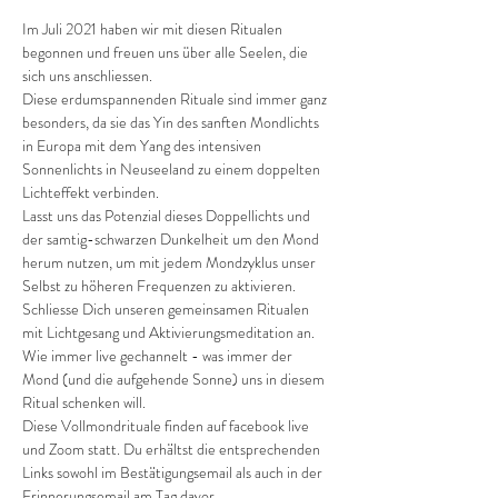
Im Juli 2021 haben wir mit diesen Ritualen 
begonnen und freuen uns über alle Seelen, die 
sich uns anschliessen.
Diese erdumspannenden Rituale sind immer ganz 
besonders, da sie das Yin des sanften Mondlichts 
in Europa mit dem Yang des intensiven 
Sonnenlichts in Neuseeland zu einem doppelten 
Lichteffekt verbinden.
Lasst uns das Potenzial dieses Doppellichts und 
der samtig-schwarzen Dunkelheit um den Mond 
herum nutzen, um mit jedem Mondzyklus unser 
Selbst zu höheren Frequenzen zu aktivieren.
Schliesse Dich unseren gemeinsamen Ritualen 
mit Lichtgesang und Aktivierungsmeditation an. 
Wie immer live gechannelt - was immer der 
Mond (und die aufgehende Sonne) uns in diesem 
Ritual schenken will.
Diese Vollmondrituale finden auf facebook live 
und Zoom statt. Du erhältst die entsprechenden 
Links sowohl im Bestätigungsemail als auch in der 
Erinnerungsemail am Tag davor. 