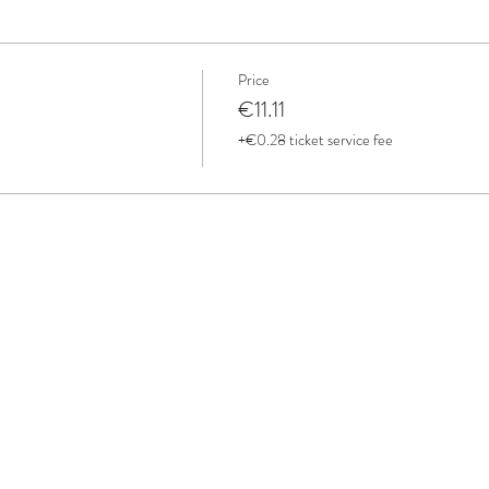
Price
€11.11
+€0.28 ticket service fee