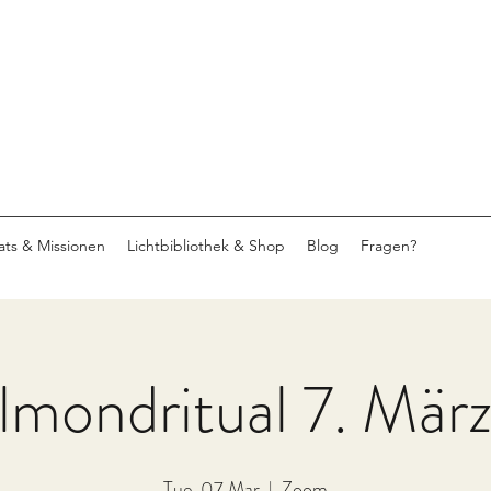
eats & Missionen
Lichtbibliothek & Shop
Blog
Fragen?
lmondritual 7. Mär
Tue, 07 Mar
  |  
Zoom