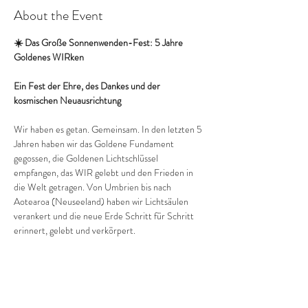
About the Event
☀️ Das Große Sonnenwenden-Fest: 5 Jahre 
Goldenes WIRken
Ein Fest der Ehre, des Dankes und der 
kosmischen Neuausrichtung
Wir haben es getan. Gemeinsam. In den letzten 5 
Jahren haben wir das Goldene Fundament 
gegossen, die Goldenen Lichtschlüssel 
empfangen, das WIR gelebt und den Frieden in 
die Welt getragen. Von Umbrien bis nach 
Aotearoa (Neuseeland) haben wir Lichtsäulen 
verankert und die neue Erde Schritt für Schritt 
erinnert, gelebt und verkörpert.
Jetzt, am 
21. Juni um 20:00 Uhr
, zum 
mächtigsten Licht-Wendepunkt des Jahres – 
wenn wir der Zentralsonne am nächsten stehen – 
kommen wir für 90 Minuten im großen 