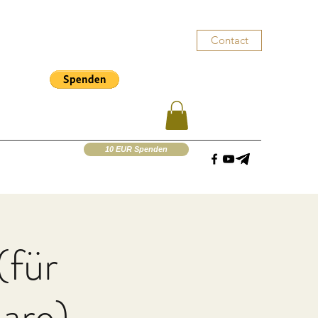
Contact
10 EUR Spenden
(für
are)