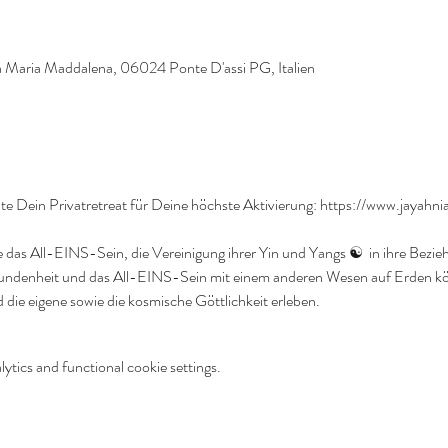
ta Maria Maddalena, 06024 Ponte D'assi PG, Italien
te Dein Privatretreat für Deine höchste Aktivierung: https://www.jayahn
 das All-EINS-Sein, die Vereinigung ihrer Yin und Yangs ☯️  in ihre Bezi
bundenheit und das All-EINS-Sein mit einem anderen Wesen auf Erden kön
die eigene sowie die kosmische Göttlichkeit erleben.
tics and functional cookie settings.