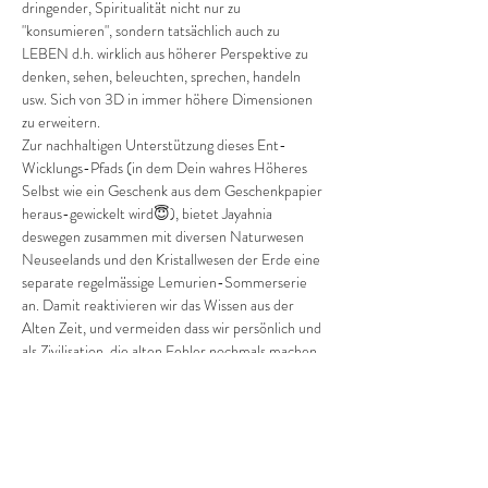
dringender, Spiritualität nicht nur zu 
"konsumieren", sondern tatsächlich auch zu 
LEBEN d.h. wirklich aus höherer Perspektive zu 
denken, sehen, beleuchten, sprechen, handeln 
usw. Sich von 3D in immer höhere Dimensionen 
zu erweitern.  
Zur nachhaltigen Unterstützung dieses Ent-
Wicklungs-Pfads (in dem Dein wahres Höheres 
Selbst wie ein Geschenk aus dem Geschenkpapier 
heraus-gewickelt wird😇), bietet Jayahnia 
deswegen zusammen mit diversen Naturwesen 
Neuseelands und den Kristallwesen der Erde eine 
separate regelmässige Lemurien-Sommerserie 
an. Damit reaktivieren wir das Wissen aus der 
Alten Zeit, und vermeiden dass wir persönlich und 
als Zivilisation, die alten Fehler nochmals machen.  
🌞 Die Serie beinhaltet: 
1. 11 lemurische Inspirationen "aus der Alten Zeit 
für die Neue Erde" im 2-Wochen-Abstand am 
heiligen Sonntag morgen um 9h 
(zentraleuropäische Zeit) per Zoom -> alle 