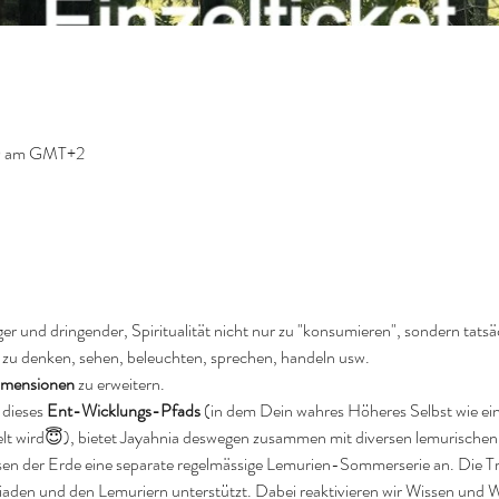
30 am GMT+2
er und dringender, Spiritualität nicht nur zu "konsumieren", sondern tats
e zu denken, sehen, beleuchten, sprechen, handeln usw. 
imensionen 
zu erweitern.
dieses 
Ent-Wicklungs-Pfads 
(in dem Dein wahres Höheres Selbst wie e
t wird😇), bietet Jayahnia deswegen zusammen mit diversen lemurische
sen der Erde eine separate regelmässige Lemurien-Sommerserie an. Die T
eiaden und den Lemuriern unterstützt. Dabei reaktivieren wir Wissen und We