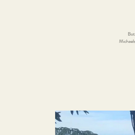
Bot
Michaels