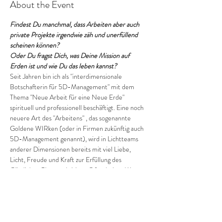
About the Event
Findest Du manchmal, dass Arbeiten aber auch 
private Projekte irgendwie zäh und unerfüllend 
scheinen können?
Oder Du fragst Dich, was Deine Mission auf 
Erden ist und wie Du das leben kannst?
Seit Jahren bin ich als "interdimensionale 
Botschafterin für 5D-Management" mit dem 
Thema "Neue Arbeit für eine Neue Erde" 
spirituell und professionell beschäftigt. Eine noch 
neuere Art des "Arbeitens" , das sogenannte 
Goldene WIRken (oder in Firmen zukünftig auch 
5D-Management genannt), wird in Lichtteams 
anderer Dimensionen bereits mit viel Liebe, 
Licht, Freude und Kraft zur Erfüllung des 
Göttlichen Plans praktiziert. Oft arbeiten Wesen 
aus vielen Reichen und Dimensionen miteinander 
an einem Projekt, u.a. auch am Projekt "Neue 
Erde". Und auch als freiwillige Mitarbeiterin in der 
Divine University lerne und praktiziere ich diese 