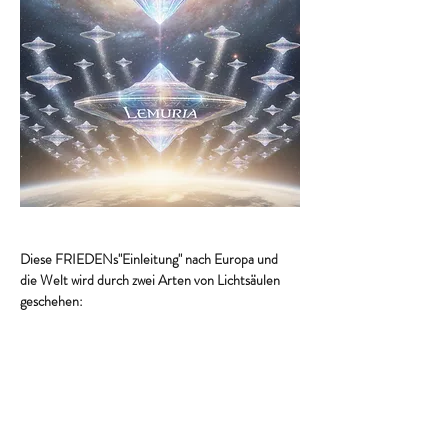
Diese FRIEDENs"Einleitung" nach Europa und 
die Welt wird durch zwei Arten von Lichtsäulen 
geschehen:
uns selbst
: als "mobile" 
Seelenlichtsäulen
(das bringt auch FRIEDEN in uns selbst und 
in unser Umfeld) plus
unsere vielen regional verteilten, fest 