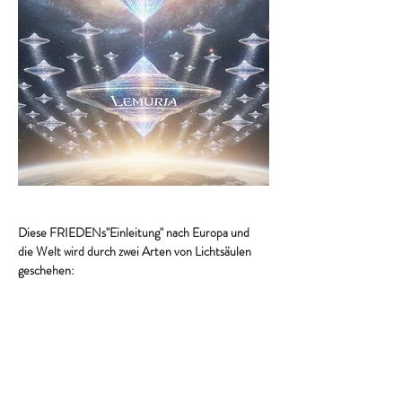
Diese FRIEDENs"Einleitung" nach Europa und 
die Welt wird durch zwei Arten von Lichtsäulen 
geschehen:
uns selbst
: als "mobile" 
Seelenlichtsäulen
(das bringt auch FRIEDEN in uns selbst und 
in unser Umfeld) plus
unsere vielen regional verteilten, fest 