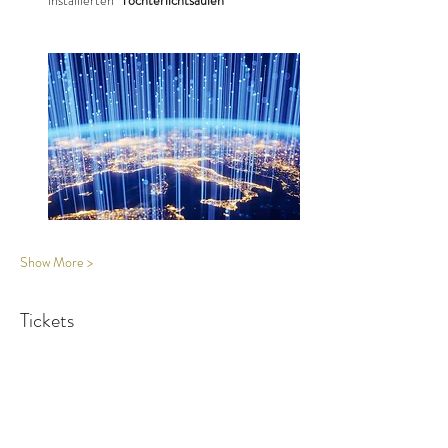
installierten "
Tochterlichtsäulen
"
Show More >
Tickets
Ticket type
Teilnahme Fridensmission
More info